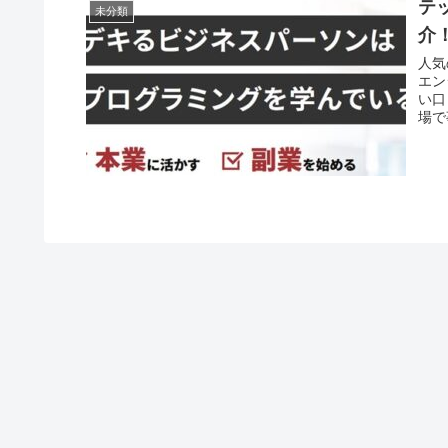
テ
未分類
介
人気
エン
い口
場で