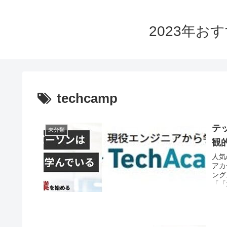
2023年
techcamp
テ
未分類
観
人気
アカデ
ング
「「